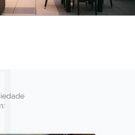
ciedade
m: