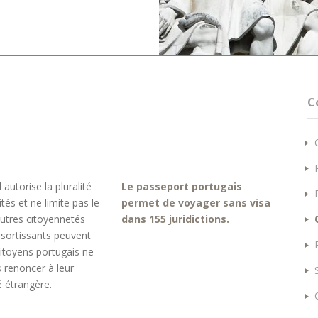
C
 autorise la pluralité
Le passeport portugais
ités et ne limite pas le
permet de voyager sans visa
utres citoyennetés
dans 155 juridictions.
ssortissants peuvent
citoyens portugais ne
 renoncer à leur
é étrangère.