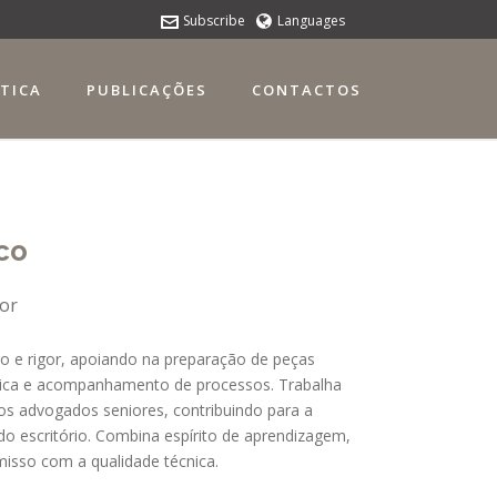
Subscribe
Languages
ÁTICA
PUBLICAÇÕES
CONTACTOS
co
ior
o e rigor, apoiando na preparação de peças
ídica e acompanhamento de processos. Trabalha
os advogados seniores, contribuindo para a
do escritório. Combina espírito de aprendizagem,
isso com a qualidade técnica.