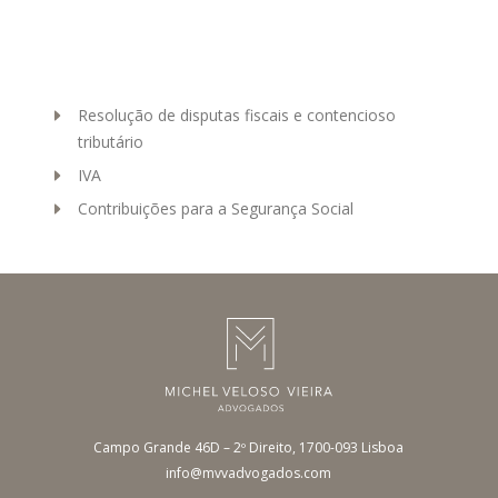
Resolução de disputas fiscais e contencioso
tributário
IVA
Contribuições para a Segurança Social
Campo Grande 46D – 2º Direito, 1700-093 Lisboa
info@mvvadvogados.com